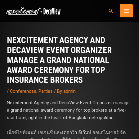
Skip
MAI
Search
to
MEN
content
Post
navigation
NEXCITEMENT AGENCY AND
DECAVIEW EVENT ORGANIZER
MANAGE A GRAND NATIONAL
AWARD CEREMONY FOR TOP
INSURANCE BROKERS
/
Conferences
,
Parties
/ By
admin
Nexcitement Agency and DecaView Event Organizer manage
a grand national award ceremony for top brokers at a five-
star hotel, right in the heart of Bangkok metropolitan
เน็กซ์ไซท์เมนท์ เอเจนซี่ และเดคาวิว อีเว้นท์ ออแกไนเซอร์ จัด