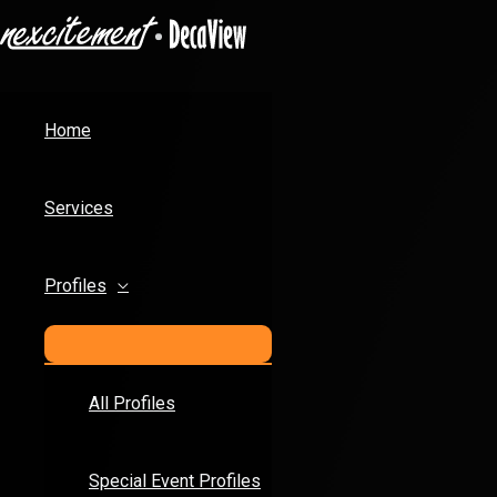
MENU
Skip
Post
TOGGLE
to
navigation
content
Home
Services
Profiles
All Profiles
Special Event Profiles